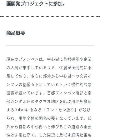
画開発プロジェクトに参加。
商品概要
現在のプノンペンは、中心街に首都機能や企業
の入居が集中しているうえ、住居が圧倒的に不
足しており、さらに郊外から中心街への交通イ
ンフラの整備も不足しているという慢性的な悪
循環が続いています。首都プノンペン南部と南
部カンダル州のタクマオ地区を結ぶ用地を縦断
する9.4kmにもなる「フン・セン通り」が設け
られ、用地全体の開発の要となっています。郊
外から首都の中心街へと伸びるこの道路の重要
性は非常に高く、また周辺に及ぼす経済効果も